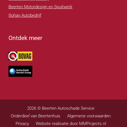
Beerten Motordesign en Spuitwerk
Iliohan Autobedrijf
Ontdek meer
2026 © Beerten Autoschade Service
Onderdeel van Beertenhuis
Algemene voorwaarden
Privacy
Website realisatie door MMProjects.nl