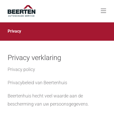
Skip
to
Togg
content
Navi
Home
Privacy
Diensten & service
Over ons
Privacy verklaring
Afspraak maken
Privacy policy
Contact
Privacybeleid van Beertenhuis
Beertenhuis hecht veel waarde aan de
bescherming van uw persoonsgegevens.