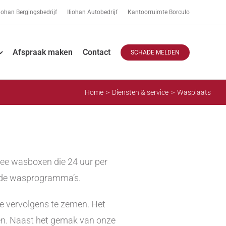
liohan Bergingsbedrijf
Iliohan Autobedrijf
Kantoorruimte Borculo
Afspraak maken
Contact
SCHADE MELDEN
Home
Diensten & service
Wasplaats
wee wasboxen die 24 uur per
ende wasprogramma’s.
ze vervolgens te zemen. Het
en. Naast het gemak van onze