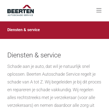
Skip
to
Togg
content
Navi
Home
Diensten & service
Diensten & service
Over ons
Diensten & service
Afspraak maken
Schade aan je auto, dat wil je natuurlijk snel
oplossen. Beerten Autoschade Service regelt je
Contact
schade van A tot Z. Wij begeleiden je bij dit proces
en repareren je schade vakkundig. Wij regelen
alles rechtstreeks met je verzekeraar (voor alle
verzekeraars) en nemen daardoor alle zorg uit